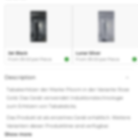
Description
Tabakerhitzer der Marke Ploom in der Variante Rose
Gold. Das Gerät verwendet Induktionstechnologie
zum Erhitzen von Tabaksticks.
Das Produkt ist als einzelnes Gerät erhältlich. Weitere
Varianten dieser Produktlinie sind verfügbar.
Entwickelt für die Verwendung mit EVO Tabaksticks.