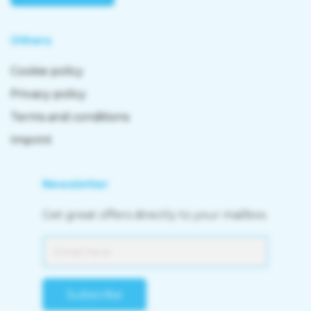
Others
Cookie policy
Privacy policy
Terms and conditions
Imprint
Newsletter
Get great offers directly to your mailbox.
Subscribe