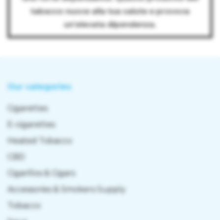
tabacco nuoce alla tua salute e provoca
un’elevata dipendenza.
Our categories
Cigarettes
E-cigarettes
Heated Tobacco
CBD
Cigarillos & Cigars
Accessories & Smokers Supply
Tobacco