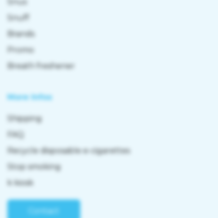
Snus
Snuff
Brands
Promo
Breath freshener
More Infos
Shipping
FAQ
Recycle disposable e-cigarettes
Stop smoking
k kiosk
Contact