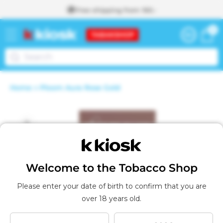
Skip to
Free shipping from 160.-
content
0
0
Cart
items
To the
Home
Ploom Aura Rose Gold
shopping
A
Skip to
cart
d
d
product
e
d
information
t
o
t
Welcome to the Tobacco Shop
h
e
Please enter your date of birth to confirm that you are
s
over 18 years old.
h
o
p