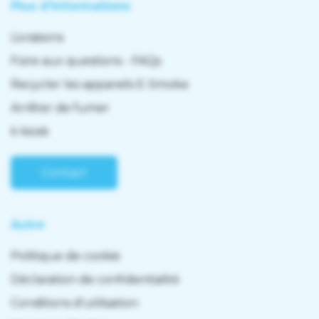
Plus d'informations
Livraisons
Foire aux questions - FAQs
Recycler les appareils E-Smoke
Arrêter de fumer
k kiosk
Contact
Autre
Politique de cookie
Déclaration de confidentialité
Conditions d'utilisation