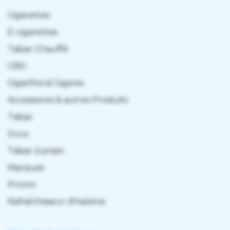
Cigarettes
E-cigarettes
Tabac Chauffé
CBD
Cigarillos & Cigares
Accessoires & autres Produits
Tabac
Snus
Tabac à priser
Marques
Promo
Rafraîchisseur d'haleine