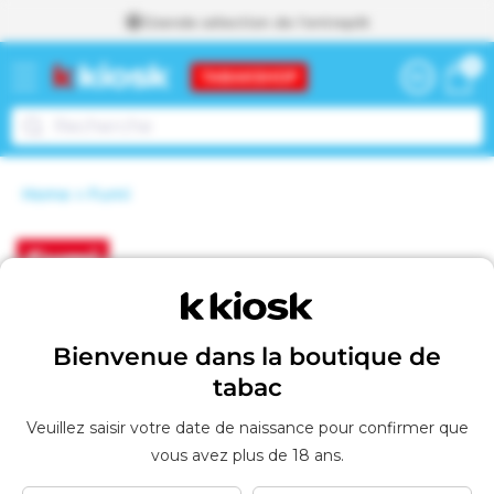
Grande sélection de l'entrepôt
passer
0 articl
0
au
Panier
contenu
Home
Fumi
Voir le panier
A
j
o
C
Fumi
u
o
t
é
l
a
Filtrer et trier
0 produit
Bienvenue dans la boutique de
u
l
p
tabac
a
e
n
Veuillez saisir votre date de naissance pour confirmer que
i
c
vous avez plus de 18 ans.
e
r