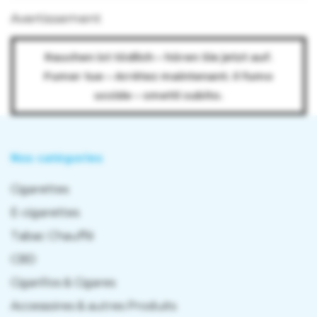
Avertissement
Rauchen ist tödlich – hören Sie jetzt auf.
Fumer tue – Arrêtez maintenant. Il fumo
uccide – smetti subito.
Nos catégories
Cigarettes
E-cigarettes
Tabac Chauffé
CBD
Cigarillos & Cigares
Accessoires & autres Produits