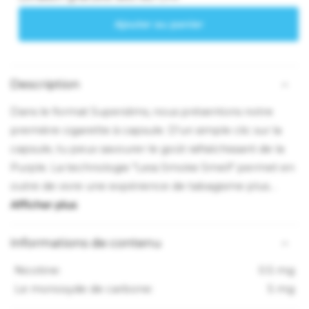
Description
Dans le format Superslims, nous présentons notre
première cigarette à capsule. D'un simple clic sur la
capsule, tu peux savourer le goût rafraîchissant de la
Purple. La technologie "Less Smoke Smell" permet en
outre de vivre une expérience de tabagisme plus
intense avec moins d'odeur de fumée.
Informations de contenu
Nicotine:
0.5 mg
Le monoxyde de carbone:
5 mg