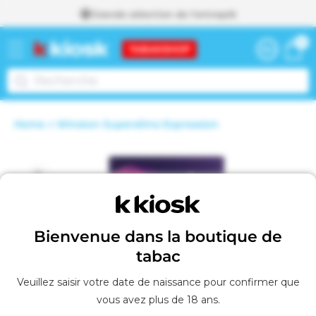
Grande sélection de l'entrepôt
passer
0 articl
0
au
Panier
contenu
Home
Winston Superslims Expression
Voir le panier
A
Passer aux
j
o
informations
u
t
produits
é
a
u
Bienvenue dans la boutique de
p
tabac
a
n
i
Veuillez saisir votre date de naissance pour confirmer que
e
vous avez plus de 18 ans.
r