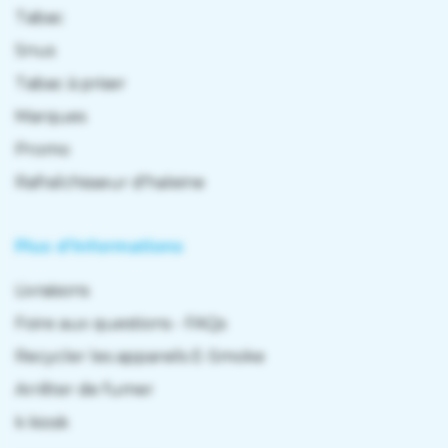
Tabac
Snus
Tabac à priser
Marques
Promo
Rafraîchisseur d'haleine
Plus d'informations
Livraisons
Foire aux questions - FAQs
Recycler les appareils E-Smoke
Arrêter de fumer
k kiosk