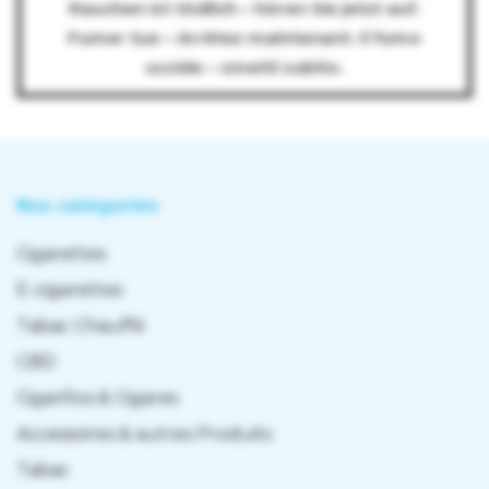
Rauchen ist tödlich – hören Sie jetzt auf.
Classification du produit:
Cigarettes
Fumer tue – Arrêtez maintenant. Il fumo
Format d’emballage:
Paquet
uccide – smetti subito.
Quantité:
1 paquet contenant 6 cigarettes
Nos catégories
Cigarettes
E-cigarettes
Tabac Chauffé
CBD
Cigarillos & Cigares
Accessoires & autres Produits
Tabac