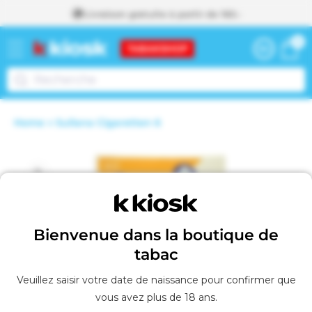
Livraison gratuite à partir de 160.-
passer
0 articl
0
au
Panier
contenu
Home
Sullana Cigaretten 6
Voir le panier
A
Passer aux
j
o
informations
u
t
produits
é
a
u
Bienvenue dans la boutique de
p
tabac
a
n
i
Veuillez saisir votre date de naissance pour confirmer que
e
vous avez plus de 18 ans.
r