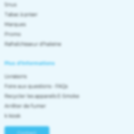
Snus
Tabac à priser
Marques
Promo
Rafraîchisseur d'haleine
Plus d'informations
Livraisons
Foire aux questions - FAQs
Recycler les appareils E-Smoke
Arrêter de fumer
k kiosk
Contact