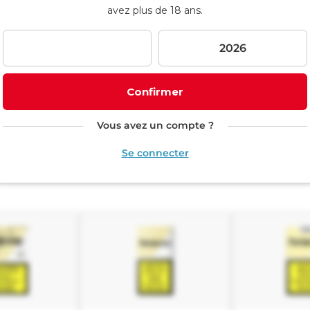
d
avez plus de 18 ans.
'
a
c
h
a
t
Confirmer
s
Vous avez un compte ?
Se connecter