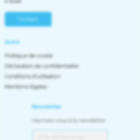
k kiosk
Contact
Autre
Politique de cookie
Déclaration de confidentialité
Conditions d'utilisation
Mentions légales
Newsletter
Inscrivez-vous à la newsletter