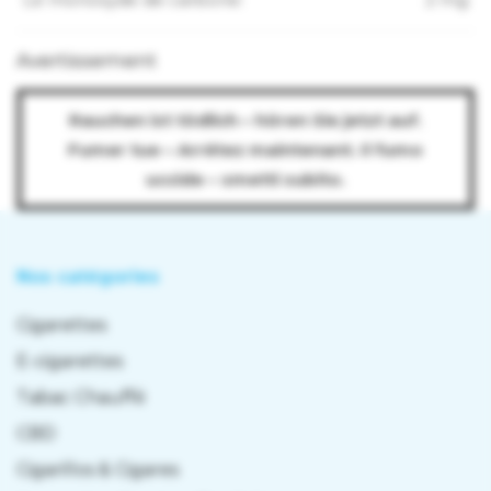
Format d’emballage:
Paquet
Quantité:
1 paquet contenant 20 cigarettes
Avertissement
Rauchen ist tödlich – hören Sie jetzt auf.
Fumer tue – Arrêtez maintenant. Il fumo
uccide – smetti subito.
Nos catégories
Cigarettes
E-cigarettes
Tabac Chauffé
CBD
Cigarillos & Cigares