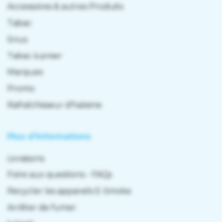
Accessoires & autres Produits
Tabac
Snus
Tabac à priser
Marques
Promo
Rafraîchisseur d'haleine
Plus d'informations
Livraisons
Foire aux questions - FAQs
Recycler les appareils E-Smoke
Arrêter de fumer