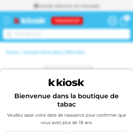
Grande sélection de l'entrepôt
passer
0 articl
0
au
Panier
contenu
Home
Muratti Slims Blue 100'S Box
Voir le panier
A
Passer aux
j
o
informations
u
t
produits
é
a
Bienvenue dans la boutique de
u
p
tabac
a
n
Veuillez saisir votre date de naissance pour confirmer que
i
vous avez plus de 18 ans.
e
r