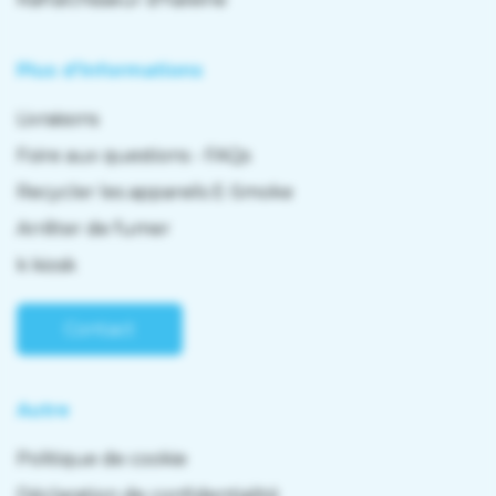
Plus d'informations
Livraisons
Foire aux questions - FAQs
Recycler les appareils E-Smoke
Arrêter de fumer
k kiosk
Contact
Autre
Politique de cookie
Déclaration de confidentialité