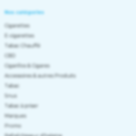
Nos catégories
Cigarettes
E-cigarettes
Tabac Chauffé
CBD
Cigarillos & Cigares
Accessoires & autres Produits
Tabac
Snus
Tabac à priser
Marques
Promo
Rafraîchisseur d'haleine