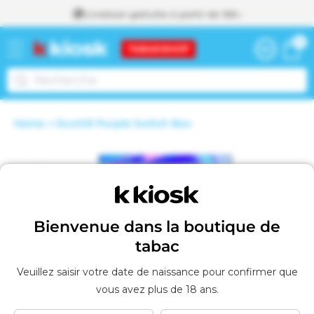
Livraison gratuite à partir de 160.-
passer
0 articl
0
au
Panier
contenu
Home
Dunhill Purple Switch Box
Voir le panier
A
Passer aux
j
o
informations
u
t
produits
é
a
Bienvenue dans la boutique de
u
p
tabac
a
n
Veuillez saisir votre date de naissance pour confirmer que
i
vous avez plus de 18 ans.
e
r