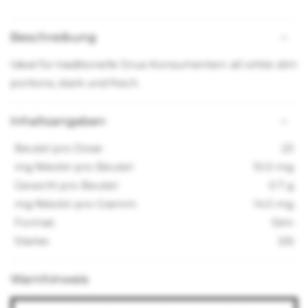
Beschreibung
Ideal für traditionelle Snus-Konsumenten: all white slim
portions, stark und frisch.
Inhaltsangaben
Beutel pro Dose:
23
mg Nikotin pro Beutel:
10.0 mg
Gewicht pro Beutel:
0.7 g
mg Nikotin pro Gramm:
14.0 mg
Format:
Slim
Stärke:
3/6
Warnhinweis