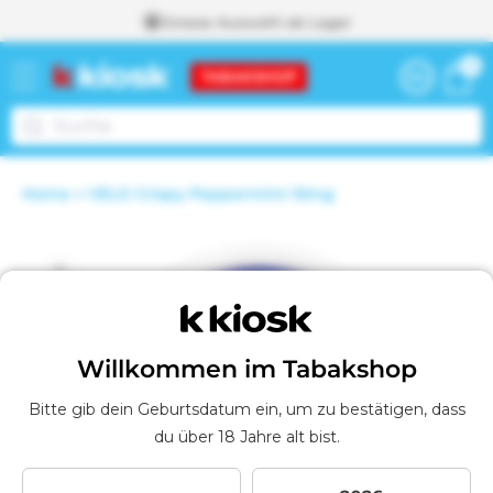
Grosse Auswahl ab Lager
zum
0
0
Inhalt
Warenkor
Artikel
Weiter zum
Home
VELO Crispy Peppermint 10mg
Warenkorb
I
m
W
duktinformationen
a
r
ingen
e
n
k
Willkommen im Tabakshop
o
r
Bitte gib dein Geburtsdatum ein, um zu bestätigen, dass
b
du über 18 Jahre alt bist.