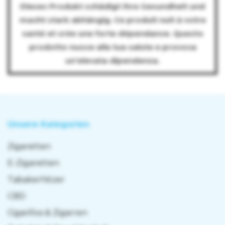
Dieses Produkt schädigt Ihre Gesundheit und
macht stark abhängig. Ce produit nuit à votre
santé et crée une forte dépendance. Questo
prodotto nuoce alla tua salute e provoca
un’elevata dipendenza.
Unsere Kategorien
Zigaretten
E-Zigaretten
Tabakerhitzer
CBD
Cigarillos & Zigarren