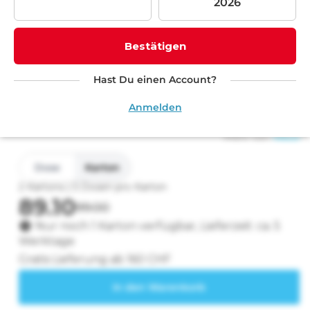
Bestätigen
Medien
1
Hast Du einen Account?
VELO Crispy Peppermint 10mg
in
Anmelden
Modal
öffnen
Mehr von
VELO