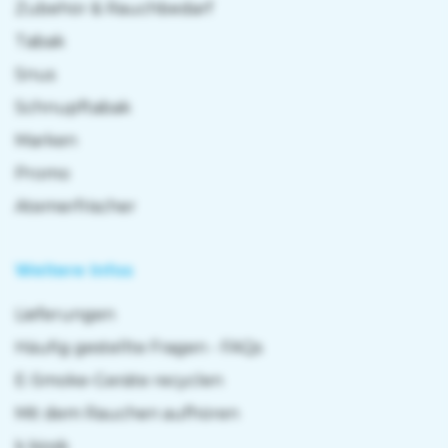
Zubehör & Rauchbedarf
Tabak
Snus
Schnupftabak
Marken
Promo
Atemerfrischer
Weitere Infos
Lieferungen
Häufig gestellte Fragen - FAQs
E-Smoke-Geräte recyclen
Mit dem Rauchen aufhören
k kiosk