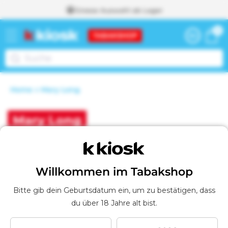
Grosse Auswahl ab Lager
zum
0
0
Inhalt
Warenkor
Artikel
Weiter zum
Home
Mary Long
Warenkorb
I
m
W
K
Mary Long
a
a
r
e
t
n
Filtern und sortieren
3 Produkte
k
Willkommen im Tabakshop
e
o
r
g
Bitte gib dein Geburtsdatum ein, um zu bestätigen, dass
b
du über 18 Jahre alt bist.
o