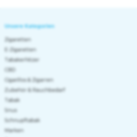
Unsere Kategorien
Zigaretten
E-Zigaretten
Tabakerhitzer
CBD
Cigarillos & Zigarren
Zubehör & Rauchbedarf
Tabak
Snus
Schnupftabak
Marken