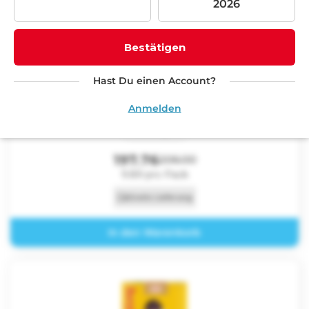
r
i
Bestätigen
e
:
MaryLong Extra Box
Hast Du einen Account?
Anmelden