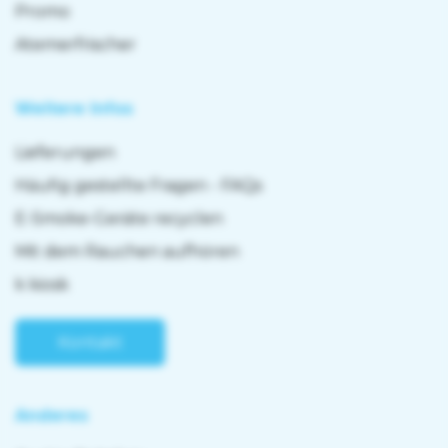
Promo
Atemerfrischer
Weitere Infos
Lieferungen
Häufig gestellte Fragen - FAQs
E-Smoke-Geräte recyclen
Mit dem Rauchen aufhören
k kiosk
Kontakt
Anderes