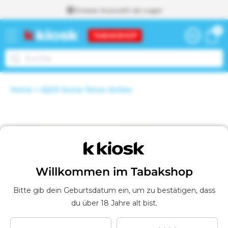
Grosse Auswahl ab Lager
zum
0
0
Inhalt
Warenkor
Artikel
Weiter zum
Home
IQOS Iluma Terea Amber
Warenkorb
I
m
W
a
duktinformationen
r
e
ingen
n
k
Willkommen im Tabakshop
o
r
Bitte gib dein Geburtsdatum ein, um zu bestätigen, dass
b
du über 18 Jahre alt bist.