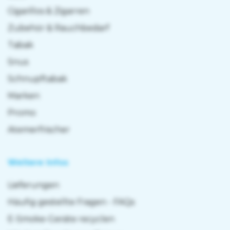
Cigarillos & Zigarren
Zubehör & Rauchbedarf
Tabak
Snus
Schnupftabak
Marken
Promo
Atemerfrischer
Weitere Infos
Lieferungen
Häufig gestellte Fragen - FAQs
E-Smoke-Geräte recyclen