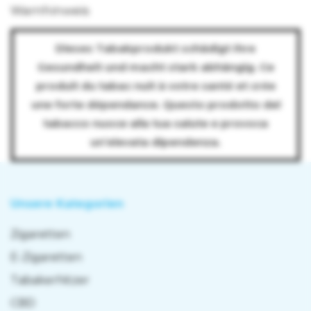
Warnhinweis
Dieses Tabakprodukt schädigt Ihre
Gesundheit und macht stark abhängig. Ce
produit du tabac nuit à votre santé et crée
une forte dépendance. Questo prodotto del
tabacco nuoce alla tua salute e provoca
un’elevata dipendenza.
Unsere Kategorien
Zigaretten
E-Zigaretten
Tabakerhitzer
CBD