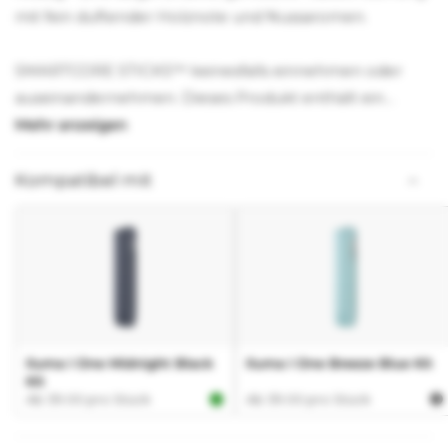
mit fein duftender Holznote und Nussaromen.
SMARTCORE STICKS™ keinesfalls einnehmen oder
auseinandernehmen. Dieses Produkt enthält ein
scharfes Metallteil, das bei Verschlucken zu schweren
Verletzungen führen kann. Von Kindern fernhalten.
Kompatibel mit