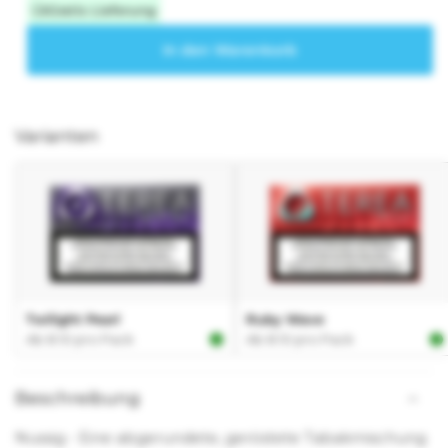
Varianten
Beschreibung
Nussig - Eine abgerundete, geröstete Tabakmischung