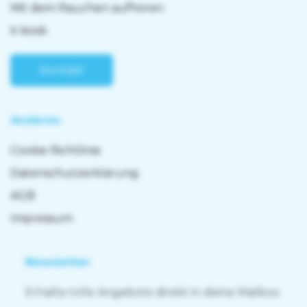
Mit dem Rauchen aufhören
k kiosk
Kontakt
Anderes
Cookie Richtlinie
Datenschutzerklärung
AGB
Impressum
Newsletter
Erhalte tolle Angebote direkt in deine Mailbox.