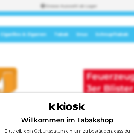
Grosse Auswahl ab Lager
Cigarillos & Zigarren
Tabak
Snus
Schnupftabak
Weiter zum
Warenkorb
I
m
W
Feuerzeug 
a
r
e
3er Blister
n
k
o
r
b
Willkommen im Tabakshop
Bitte gib dein Geburtsdatum ein, um zu bestätigen, dass du