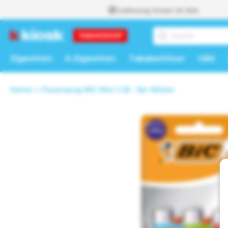
Lieferung innert 24 Std.
zum
Inhalt
Zigaretten
E-Zigaretten
Tabakerhitzer
CBD
Home
Feuerzeug BiC Mini J 25 - 3er Blister
Zu
Produktinformationen
springen