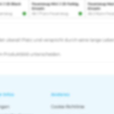
det überall Platz und verspricht durch seine lange Leb
m Produktbild unterscheiden.
e Infos
Anderes
ungen
Cookie Richtlinie