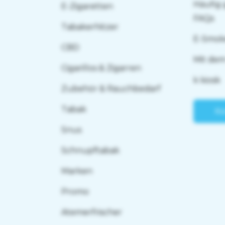
Häufig 
E-Zigaretten
FAQs
Tabakerhitzer
E-Smok
CBD
Mit de
Cigarillos & Zigarren
k kiosk
Zubehör & Rauchbedarf
Tabak
Ko
Snus
Schnupftabak
Marken
Promo
Atemerfrischer