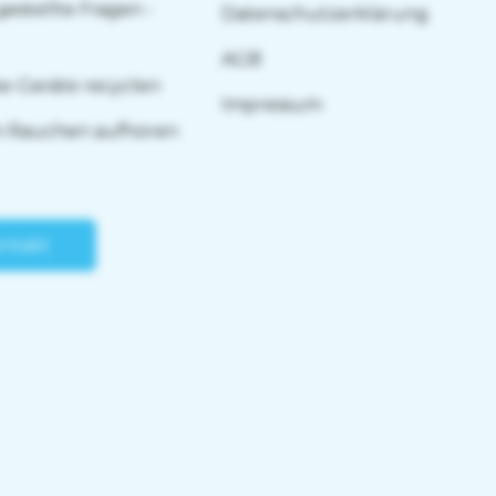
gestellte Fragen -
Datenschutzerklärung
AGB
e-Geräte recyclen
Impressum
m Rauchen aufhören
ntakt