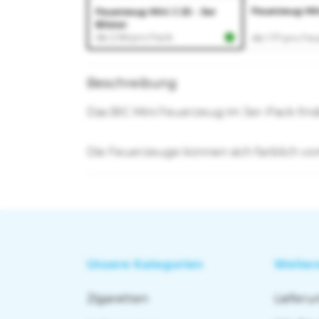
Beschreibung
Das BIC Mini Feuerzeug im 3er-Pack fin
Die Feuerzeuge können sich farblich vo
Unsere Kategorien
Weiter
Zigaretten
Liefer