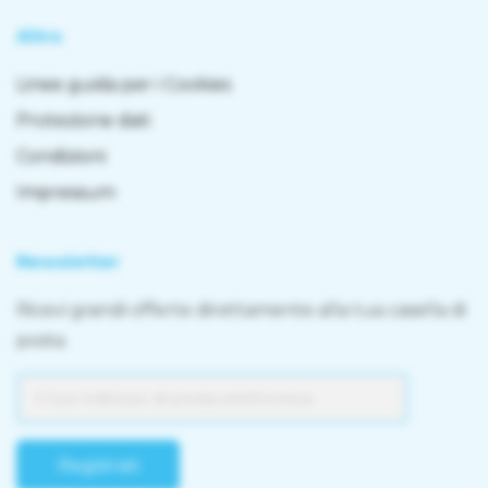
Altro
Linee guida per i Cookies
Protezione dati
Condizioni
Impressum
Newsletter
Ricevi grandi offerte direttamente alla tua casella di
posta.
Registrati