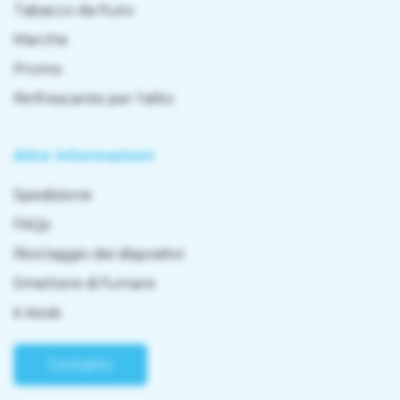
Tabacco da fiuto
Marche
Promo
Rinfrescante per l'alito
Altre informazioni
Spedizione
FAQs
Riciclaggio dei dispositivi
Smettere di fumare
k kiosk
Contatto