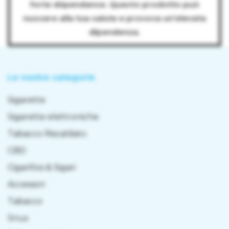
forte dépendance. Questo prodotto può
nuocere alla tua salute e provoca un’elevata
dipendenza.
Le nostre categorie
Sigarette
Sigarette elettroniche
Tabacco Riscaldato
CBD
Cigarillos & Sigari
Accessori
Tabacco
Snus