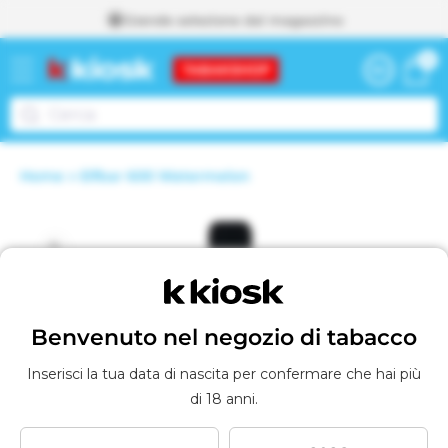
Grande selezione dal magazzino
direttamente
0
0
ai contenuti
Carrello
articoli
Home
Elfbar 600 Watermelon
Vai al Carrello
A
Passa alle
g
g
informazioni
i
u
sul prodotto
n
t
o
Benvenuto nel negozio di tabacco
a
l
Inserisci la tua data di nascita per confermare che hai più
c
di 18 anni.
a
r
r