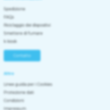
Spedizione
FAQs
Riciclaggio dei dispositivi
Smettere di fumare
k kiosk
Contatto
Altro
Linee guida per i Cookies
Protezione dati
Condizioni
Impressum