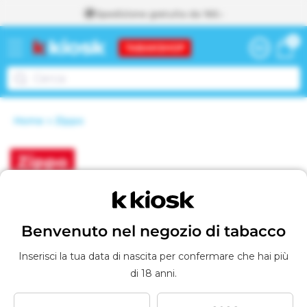
Spedizione gratuita da 160.-
direttamente
0
0
ai contenuti
Carrello
articoli
Home
Zippo
Vai al Carrello
A
g
g
C
Zippo
i
o
u
n
l
t
Filtra e ordina
3 prodotti
o
Benvenuto nel negozio di tabacco
l
a
l
e
Inserisci la tua data di nascita per confermare che hai più
c
di 18 anni.
a
z
r
r