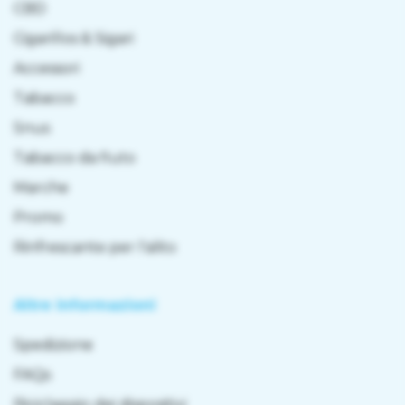
CBD
Cigarillos & Sigari
Accessori
Tabacco
Snus
Tabacco da fiuto
Marche
Promo
Rinfrescante per l'alito
Altre informazioni
Spedizione
FAQs
Riciclaggio dei dispositivi