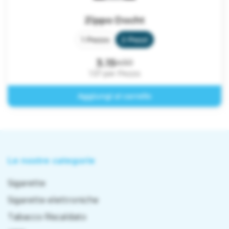
Zippo Docht
Le nostre categorie
Sigarette
Sigarette elettroniche
Tabacco Riscaldato