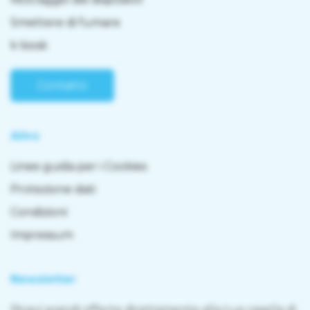
Smettere di fumare
k kiosk
Contatto
Altro
Linee guida per i Cookies
Protezione dati
Condizioni
Impressum
Newsletter
Ricevi grandi offerte direttamente alla tua casella di