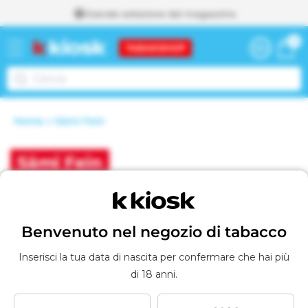
Grande selezione dal magazzino
direttamente
0
0
ai contenuti
Carrello
articoli
Home
Sämi Fein
Vai al Carrello
A
g
g
C
Sämi Fein
i
o
u
n
l
t
Filtra e ordina
0 prodotti
o
Benvenuto nel negozio di tabacco
l
a
l
e
Inserisci la tua data di nascita per confermare che hai più
c
di 18 anni.
a
z
r
r