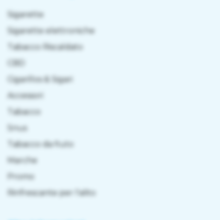
Sigarette
Sigarette elettroniche
Tabacco Riscaldato
CBD
Cigarillos & Sigari
Accessori
Tabacco
Snus
Tabacco da fiuto
Marche
Promo
Rinfrescante per l'alito