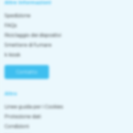
Altre informazioni
Spedizione
FAQs
Riciclaggio dei dispositivi
Smettere di fumare
k kiosk
Contatto
Altro
Linee guida per i Cookies
Protezione dati
Condizioni