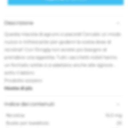
Descrizione
Questa miscela di agrumi vi piacerà! Cercate un modo
nuovo e rinfrescante per godervi la vostra dose di
nicotina? Con 15mg/g non avrete più bisogno di
prendere una sigaretta. Tutti i sacchetti nobili hanno
un formato sottile e si adattano anche alle signore
sotto il labbro.
Prodotto svizzero
Indice dei contenuti
Nicotina:
15.0 mg
Buste per barattolo:
20