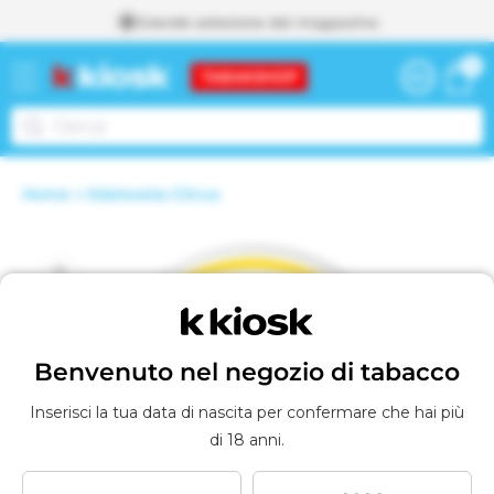
Grande selezione dal magazzino
direttamente
0
0
ai contenuti
Carrello
articoli
Home
Edelweiss Citrus
Vai al Carrello
A
Passa alle
g
g
informazioni
i
u
sul prodotto
n
t
o
Benvenuto nel negozio di tabacco
a
l
Inserisci la tua data di nascita per confermare che hai più
c
di 18 anni.
a
r
r