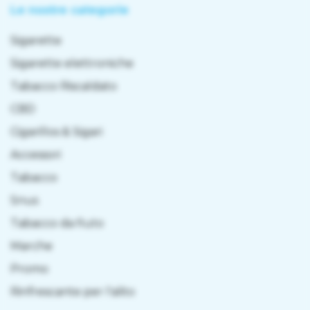
Le nostre categorie
Sigarette
Sigarette elettroniche
Tabacco Riscaldato
CBD
Cigarillos & Sigari
Accessori
Tabacco
Snus
Tabacco da fiuto
Marche
Promo
Rinfrescante per l'alito