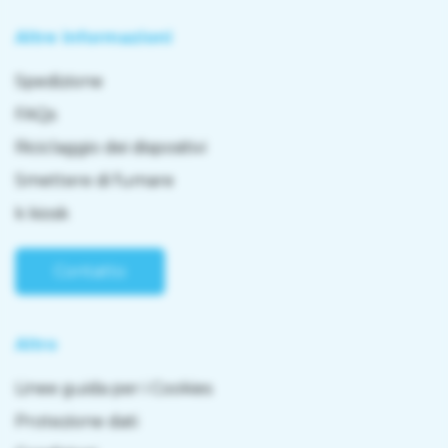
Altre informazioni
Spedizione
FAQs
Riciclaggio dei dispositivi
Smettere di fumare
k kiosk
Contatto
Altro
Linee guida per i Cookies
Protezione dati