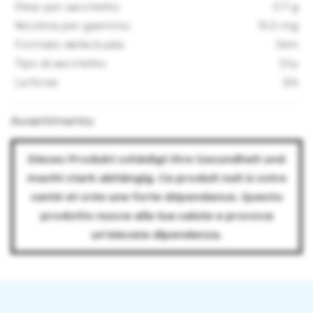
Peso per sacchetto:
0.7 g
Nicotina per grammo:
15.0 mg
Formato della busta:
Slim
Tipo di sacchetto:
Dry
La forza:
3/4
Avvertimento
Dieses Produkt schädigt Ihre Gesundheit und
macht stark abhängig. Ce produit nuit à votre
santé et crée une forte dépendance. Questo
prodotto nuoce alla tua salute e provoca
un’elevata dipendenza.