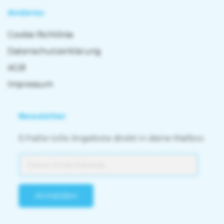
Anderes
Cookie Richtlinie
Datenschutzerklärung
AGB
Impressum
Newsletter
Erhalte tolle Angebote direkt in deine Mailbox.
Anmelden