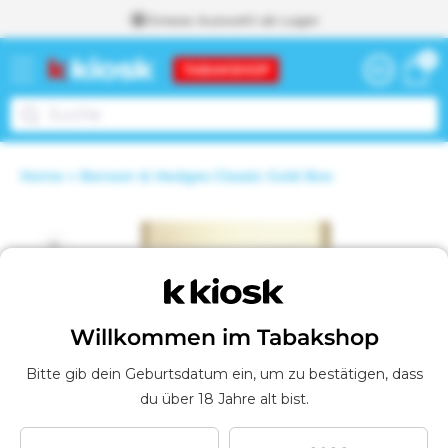
Grosse Auswahl ab Lager
zum
0
0
Inhalt
Warenkor
Artikel
Weiter zum
Home
Benson & Hedges Classic Gold Box
Warenkorb
I
m
W
duktinformationen
a
r
ingen
e
n
k
Willkommen im Tabakshop
o
r
Bitte gib dein Geburtsdatum ein, um zu bestätigen, dass
b
du über 18 Jahre alt bist.