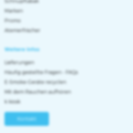
Schnupftabak
Marken
Promo
Atemerfrischer
Weitere Infos
Lieferungen
Häufig gestellte Fragen - FAQs
E-Smoke-Geräte recyclen
Mit dem Rauchen aufhören
k kiosk
Kontakt