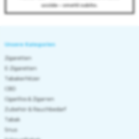
uccide – smetti subito.
Unsere Kategorien
Zigaretten
E-Zigaretten
Tabakerhitzer
CBD
Cigarillos & Zigarren
Zubehör & Rauchbedarf
Tabak
Snus