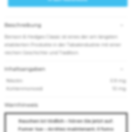
Beschreibung
Benson & Hedges Classic ist eines der am längsten
etablierten Produkte in der Tabakindustrie mit einer
reichen Geschichte und Tradition.
Inhaltsangaben
Nikotin:
0.9 mg
Kohlenmonoxid:
10 mg
Warnhinweis
Rauchen ist tödlich – hören Sie jetzt auf.
Fumer tue – Arrêtez maintenant. Il fumo